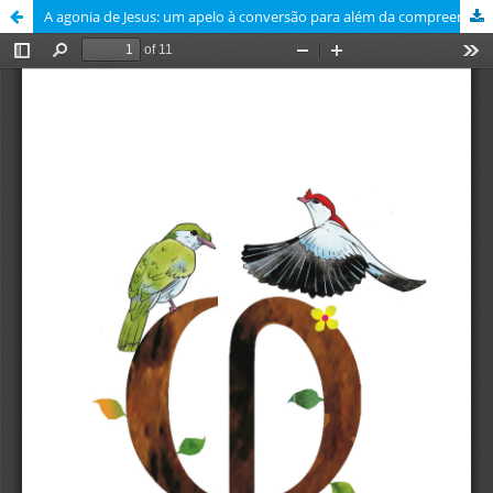
A agonia de Jesus: um apelo à conversão para além da compreensão racional