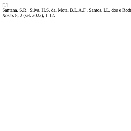
[1]
Santana, S.R., Silva, H.S. da, Mota, B.L.A.F., Santos, I.L. dos e R
Rosto
. 8, 2 (set. 2022), 1-12.