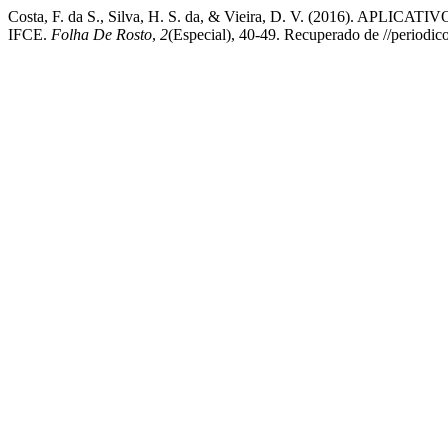
Costa, F. da S., Silva, H. S. da, & Vieira, D. V. (201
IFCE.
Folha De Rosto
,
2
(Especial), 40-49. Recuperado de //periodico