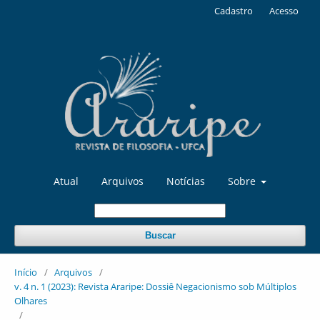
Cadastro
Acesso
Atual
Arquivos
Notícias
Sobre
Buscar
Início
/
Arquivos
/
v. 4 n. 1 (2023): Revista Araripe: Dossiê Negacionismo sob Múltiplos
Olhares
/