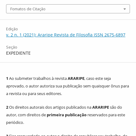
Fomatos de Citação
Edição
v. 2 n. 1 (2021): Araripe Revista de Filosofia ISSN 2675-6897
Seção
EXPEDIENTE
1
Ao submeter trabalhos à revista
ARARIPE
, caso este seja
aprovado, o autor autoriza sua publicação sem quaisquer ônus para
a revista ou para seus editores.
2
Os direitos autorais dos artigos publicados na
ARARIPE
são do
autor, com direitos de
primeira publicação
reservados para este
periódico.
3
Fica resguardado ao autor o direito de republicar seu trabalho, do