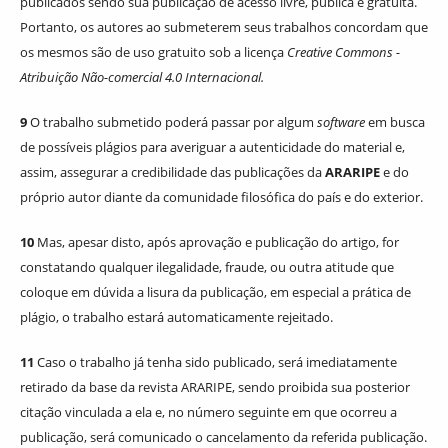
publicados sendo sua publicação de acesso livre, pública e gratuita.
Portanto, os autores ao submeterem seus trabalhos concordam que
os mesmos são de uso gratuito sob a licença
Creative Commons -
Atribuição Não-comercial 4.0 Internacional.
9
O trabalho submetido poderá passar por algum
software
em busca
de possíveis plágios para averiguar a autenticidade do material e,
assim, assegurar a credibilidade das publicações da
ARARIPE
e do
próprio autor diante da comunidade filosófica do país e do exterior.
10
Mas, apesar disto, após aprovação e publicação do artigo, for
constatando qualquer ilegalidade, fraude, ou outra atitude que
coloque em dúvida a lisura da publicação, em especial a prática de
plágio, o trabalho estará automaticamente rejeitado.
11
Caso o trabalho já tenha sido publicado, será imediatamente
retirado da base da revista ARARIPE, sendo proibida sua posterior
citação vinculada a ela e, no número seguinte em que ocorreu a
publicação, será comunicado o cancelamento da referida publicação.