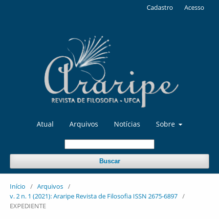
Cadastro
Acesso
Atual
Arquivos
Notícias
Sobre
Buscar
Início
/
Arquivos
/
v. 2 n. 1 (2021): Araripe Revista de Filosofia ISSN 2675-6897
/
EXPEDIENTE