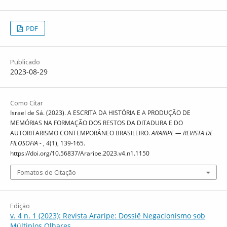
PDF
Publicado
2023-08-29
Como Citar
Israel de Sá. (2023). A ESCRITA DA HISTÓRIA E A PRODUÇÃO DE
MEMÓRIAS NA FORMAÇÃO DOS RESTOS DA DITADURA E DO
AUTORITARISMO CONTEMPORÂNEO BRASILEIRO.
ARARIPE — REVISTA DE
FILOSOFIA -
,
4
(1), 139-165.
https://doi.org/10.56837/Araripe.2023.v4.n1.1150
Fomatos de Citação
Edição
v. 4 n. 1 (2023): Revista Araripe: Dossiê Negacionismo sob
Múltiplos Olhares