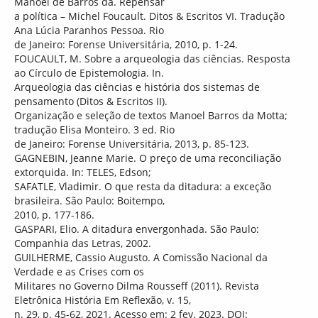
Manoel de Barros da. Repensar
a política – Michel Foucault. Ditos & Escritos VI. Tradução
Ana Lúcia Paranhos Pessoa. Rio
de Janeiro: Forense Universitária, 2010, p. 1-24.
FOUCAULT, M. Sobre a arqueologia das ciências. Resposta
ao Círculo de Epistemologia. In.
Arqueologia das ciências e história dos sistemas de
pensamento (Ditos & Escritos II).
Organização e seleção de textos Manoel Barros da Motta;
tradução Elisa Monteiro. 3 ed. Rio
de Janeiro: Forense Universitária, 2013, p. 85-123.
GAGNEBIN, Jeanne Marie. O preço de uma reconciliação
extorquida. In: TELES, Edson;
SAFATLE, Vladimir. O que resta da ditadura: a exceção
brasileira. São Paulo: Boitempo,
2010, p. 177-186.
GASPARI, Elio. A ditadura envergonhada. São Paulo:
Companhia das Letras, 2002.
GUILHERME, Cassio Augusto. A Comissão Nacional da
Verdade e as Crises com os
Militares no Governo Dilma Rousseff (2011). Revista
Eletrônica História Em Reflexão, v. 15,
n. 29, p. 45-62, 2021. Acesso em: 2 fev. 2023. DOI: