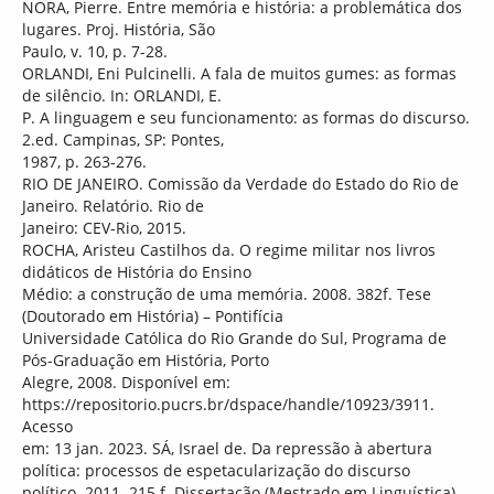
NORA, Pierre. Entre memória e história: a problemática dos
lugares. Proj. História, São
Paulo, v. 10, p. 7-28.
ORLANDI, Eni Pulcinelli. A fala de muitos gumes: as formas
de silêncio. In: ORLANDI, E.
P. A linguagem e seu funcionamento: as formas do discurso.
2.ed. Campinas, SP: Pontes,
1987, p. 263-276.
RIO DE JANEIRO. Comissão da Verdade do Estado do Rio de
Janeiro. Relatório. Rio de
Janeiro: CEV-Rio, 2015.
ROCHA, Aristeu Castilhos da. O regime militar nos livros
didáticos de História do Ensino
Médio: a construção de uma memória. 2008. 382f. Tese
(Doutorado em História) – Pontifícia
Universidade Católica do Rio Grande do Sul, Programa de
Pós-Graduação em História, Porto
Alegre, 2008. Disponível em:
https://repositorio.pucrs.br/dspace/handle/10923/3911.
Acesso
em: 13 jan. 2023. SÁ, Israel de. Da repressão à abertura
política: processos de espetacularização do discurso
político. 2011. 215 f. Dissertação (Mestrado em Linguística) –