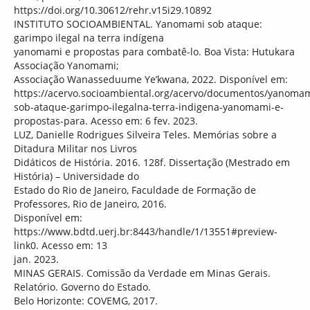
https://doi.org/10.30612/rehr.v15i29.10892
INSTITUTO SOCIOAMBIENTAL. Yanomami sob ataque:
garimpo ilegal na terra indígena
yanomami e propostas para combatê-lo. Boa Vista: Hutukara
Associação Yanomami;
Associação Wanasseduume Ye’kwana, 2022. Disponível em:
https://acervo.socioambiental.org/acervo/documentos/yanomam
sob-ataque-garimpo-ilegalna-terra-indigena-yanomami-e-
propostas-para. Acesso em: 6 fev. 2023.
LUZ, Danielle Rodrigues Silveira Teles. Memórias sobre a
Ditadura Militar nos Livros
Didáticos de História. 2016. 128f. Dissertação (Mestrado em
História) – Universidade do
Estado do Rio de Janeiro, Faculdade de Formação de
Professores, Rio de Janeiro, 2016.
Disponível em:
https://www.bdtd.uerj.br:8443/handle/1/13551#preview-
link0. Acesso em: 13
jan. 2023.
MINAS GERAIS. Comissão da Verdade em Minas Gerais.
Relatório. Governo do Estado.
Belo Horizonte: COVEMG, 2017.