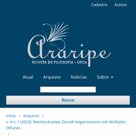
Cadastro
Acesso
Atual
Arquivos
Notícias
Sobre
Buscar
Início
/
Arquivos
/
v. 4 n. 1 (2023): Revista Araripe: Dossiê Negacionismo sob Múltiplos
Olhares
/