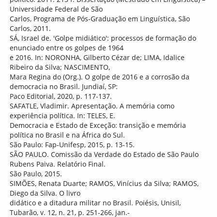
Universidade Federal de São
Carlos, Programa de Pós-Graduação em Linguística, São
Carlos, 2011.
SÁ, Israel de. 'Golpe midiático': processos de formação do
enunciado entre os golpes de 1964
e 2016. In: NORONHA, Gilberto Cézar de; LIMA, Idalice
Ribeiro da Silva; NASCIMENTO,
Mara Regina do (Org.). O golpe de 2016 e a corrosão da
democracia no Brasil. Jundiaí, SP:
Paco Editorial, 2020, p. 117-137.
SAFATLE, Vladimir. Apresentação. A memória como
experiência política. In: TELES, E.
Democracia e Estado de Exceção: transição e memória
política no Brasil e na África do Sul.
São Paulo: Fap-Unifesp, 2015, p. 13-15.
SÃO PAULO. Comissão da Verdade do Estado de São Paulo
Rubens Paiva. Relatório Final.
São Paulo, 2015.
SIMÕES, Renata Duarte; RAMOS, Vinícius da Silva; RAMOS,
Diego da Silva. O livro
didático e a ditadura militar no Brasil. Poiésis, Unisil,
Tubarão, v. 12, n. 21, p. 251-266, jan.-