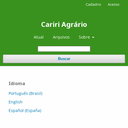
Cadastro
Acesso
Cariri Agrário
Atual
Arquivos
Sobre
Buscar
Idioma
Português (Brasil)
English
Español (España)