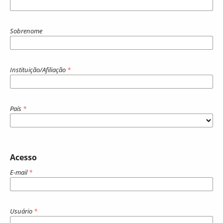
Sobrenome
Instituição/Afiliação
*
País
*
Acesso
E-mail
*
Usuário
*