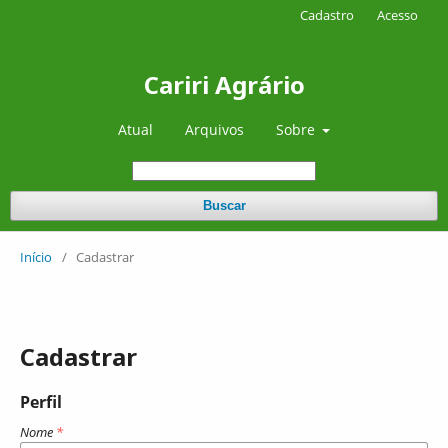
Cadastro
Acesso
Cariri Agrário
Atual
Arquivos
Sobre
Buscar
Início
/
Cadastrar
Cadastrar
Perfil
Nome
*