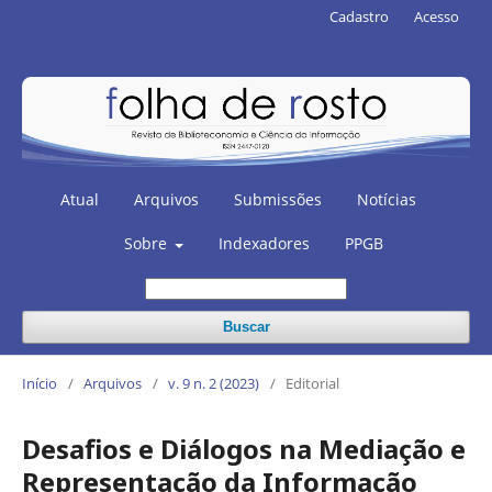
Cadastro
Acesso
Atual
Arquivos
Submissões
Notícias
Sobre
Indexadores
PPGB
Buscar
Início
/
Arquivos
/
v. 9 n. 2 (2023)
/
Editorial
Desafios e Diálogos na Mediação e
Representação da Informação