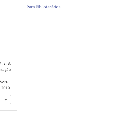
Para Bibliotecários
 E. B.
entação
veis.
t. 2019.