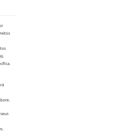
or
reitos
tos
a),
ífica.
erá
bore.
 seus
s.