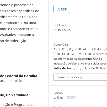
tendo o processo de
PDF
eis casos específicos de
ficamente, o título das
os gramaticais, há uma
Publicado
ciando e comprometendo,
2019-09-09
 resultados apontam a
sso de indexação
Como Citar
ANDRADE, M. J. P. DE; ALBUQUERQUE, M.
C. DE; OLIVEIRA, B. M. J. F. DE. A repres
da informação na plataforma OLX:: a
indexação colaborativa e os ruídos possí
Folha de Rosto
, v. 5, n. 1, p. 27-36, 9 se
de Federal da Paraíba
Fomatos de Citação
partamento de
Edição
que,
Universidade
v. 5 n. 1 (2019)
rmação e Programa de