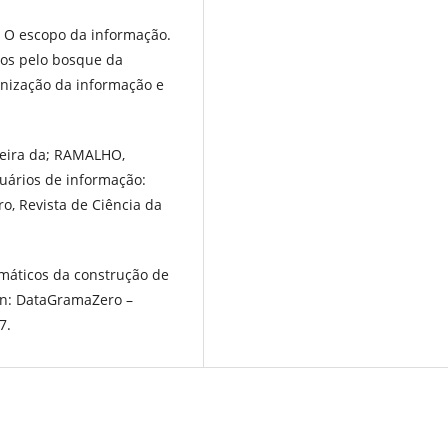
E. O escopo da informação.
eios pelo bosque da
anização da informação e
dreira da; RAMALHO,
suários de informação:
ro, Revista de Ciência da
.
máticos da construção de
In: DataGramaZero –
7.