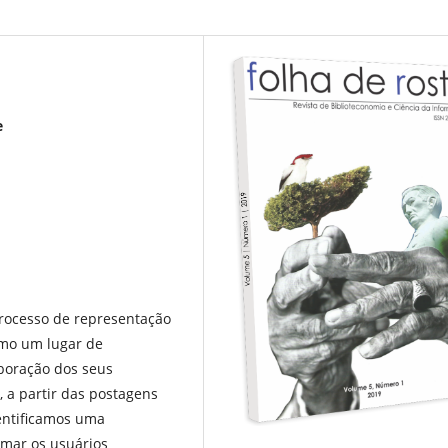
e
processo de representação
omo um lugar de
aboração dos seus
, a partir das postagens
dentificamos uma
rmar os usuários