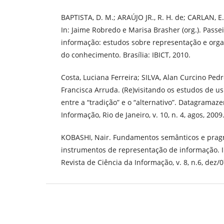
BAPTISTA, D. M.; ARAÚJO JR., R. H. de; CARLAN, 
In: Jaime Robredo e Marisa Brasher (org.). Pass
informação: estudos sobre representação e org
do conhecimento. Brasília: IBICT, 2010.
Costa, Luciana Ferreira; SILVA, Alan Curcino Pe
Francisca Arruda. (Re)visitando os estudos de u
entre a “tradição” e o “alternativo”. Datagramaze
Informação, Rio de Janeiro, v. 10, n. 4, agos, 2009
KOBASHI, Nair. Fundamentos semânticos e prag
instrumentos de representação de informação. 
Revista de Ciência da Informação, v. 8, n.6, dez/0