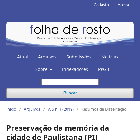
Cadastro
Acesso
Atual
Arquivos
Submissões
Notícias
Sobre
Indexadores
PPGB
Buscar
Início
/
Arquivos
/
v. 5 n. 1 (2019)
/
Resumos de Dissertação
Preservação da memória da
cidade de Paulistana (PI)