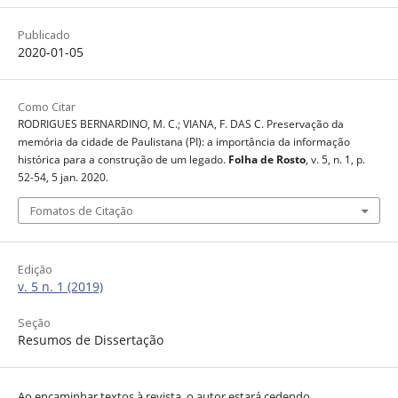
Publicado
2020-01-05
Como Citar
RODRIGUES BERNARDINO, M. C.; VIANA, F. DAS C. Preservação da
memória da cidade de Paulistana (PI): a importância da informação
histórica para a construção de um legado.
Folha de Rosto
, v. 5, n. 1, p.
52-54, 5 jan. 2020.
Fomatos de Citação
Edição
v. 5 n. 1 (2019)
Seção
Resumos de Dissertação
Ao encaminhar textos à revista, o autor estará cedendo