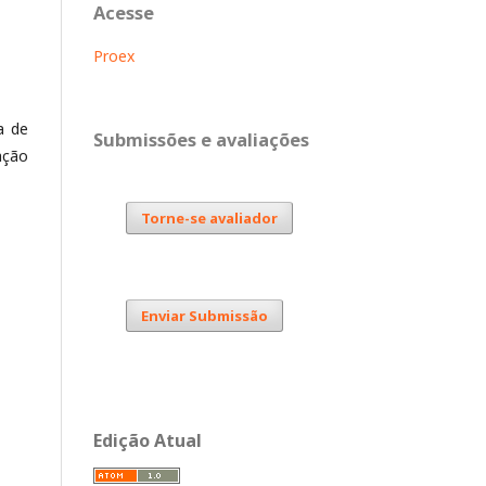
Acesse
Proex
a de
Submissões e avaliações
ação
Torne-se avaliador
Enviar Submissão
Edição Atual