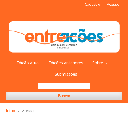
Cadastro
Acesso
Edição atual
Edições anteriores
Sobre
Submissões
Buscar
Início
/
Acesso