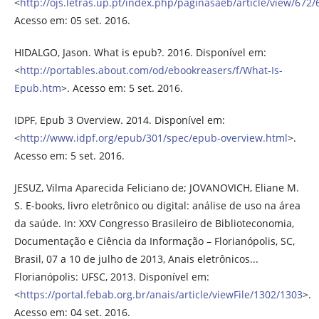
<
http://ojs.letras.up.pt/index.php/paginasaeb/article/view/672/
Acesso em: 05 set. 2016.
HIDALGO, Jason. What is epub?. 2016. Disponível em:
<
http://portables.about.com/od/ebookreasers/f/What-Is-
Epub.htm
>. Acesso em: 5 set. 2016.
IDPF, Epub 3 Overview. 2014. Disponível em:
<
http://www.idpf.org/epub/301/spec/epub-overview.html
>.
Acesso em: 5 set. 2016.
JESUZ, Vilma Aparecida Feliciano de; JOVANOVICH, Eliane M.
S. E-books, livro eletrônico ou digital: análise de uso na área
da saúde. In: XXV Congresso Brasileiro de Biblioteconomia,
Documentação e Ciência da Informação – Florianópolis, SC,
Brasil, 07 a 10 de julho de 2013, Anais eletrônicos...
Florianópolis: UFSC, 2013. Disponível em:
<
https://portal.febab.org.br/anais/article/viewFile/1302/1303
>.
Acesso em: 04 set. 2016.