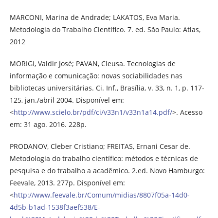
MARCONI, Marina de Andrade; LAKATOS, Eva Maria.
Metodologia do Trabalho Científico. 7. ed. São Paulo: Atlas,
2012
MORIGI, Valdir José; PAVAN, Cleusa. Tecnologias de
informação e comunicação: novas sociabilidades nas
bibliotecas universitárias. Ci. Inf., Brasília, v. 33, n. 1, p. 117-
125, jan./abril 2004. Disponível em:
<
http://www.scielo.br/pdf/ci/v33n1/v33n1a14.pdf/
>. Acesso
em: 31 ago. 2016. 228p.
PRODANOV, Cleber Cristiano; FREITAS, Ernani Cesar de.
Metodologia do trabalho científico: métodos e técnicas de
pesquisa e do trabalho a acadêmico. 2.ed. Novo Hamburgo:
Feevale, 2013. 277p. Disponível em:
<
http://www.feevale.br/Comum/midias/8807f05a-14d0-
4d5b-b1ad-1538f3aef538/E-