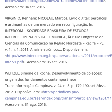
book%20Metodologia%20do%20Trabalho%20Cientifico.pdf
>.
Acesso em: 04 set. 2016.
VIRGINIO, Rennam; NICOLAU, Marcos. Livro digital: percalços
e artimanhas de um mercado em reconfiguração. In:
INTERCOM – SOCIEDADE BRASILEIRA DE ESTUDOS
INTERDISCIPLINARES DA COMUNICAÇÃO: XIV Congresso de
Ciências da Comunicação na Região Nordeste – Recife – PE,
v. 1, n. 1, 2011, Anais eletrônicos... Disponível em:
<
http://www.intercom.org.br/papers/nacionais/2011/expocom/
0827-1.pdf
>. Acesso em: 05 set. 2016.
WEITZEL, Simone da Rocha. Desenvolvimento de coleções:
origem dos fundamentos contemporâneos.
TransInformação, Campinas, v. 24, n. 3, p. 179-190, set./dez.,
2012. Disponível em: <
http://periodicos.puc-
campinas.edu.br/seer/index.php/transinfo/article/view/1201/1
Acesso em: 31 ago. 2016.