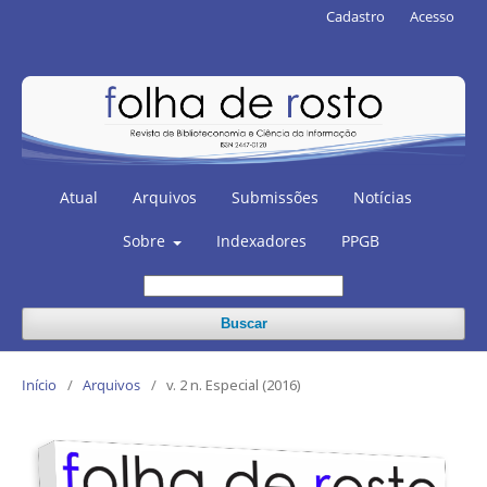
Cadastro
Acesso
Atual
Arquivos
Submissões
Notícias
Sobre
Indexadores
PPGB
Buscar
Início
/
Arquivos
/
v. 2 n. Especial (2016)