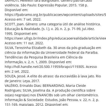
SAFFIOTI, Heleieth Iara Bongiovani. Gênero patriarcado
violência. São Paulo: Expressão Popular, 2015. 158 p.
Disponível em:
https://fpabramo.org.br/publicacoes/wpcontent/uploads/sites/
Acesso em: 7 set. 2022.
SCOTT, Joan. Gênero: uma categoria útil de análise histórica.
Educação & Realidade, [s. l.], v. 20, n. 2, p. 71-99, jul./dez.
1995. Disponível em:
https://seer.ufrgs.br/index.php/educacaoerealidade/article/vie
Acesso em: 11 out. 2022.
SILVA, Terezinha Elizabeth da. 30 anos da pós-graduação em
ciência da informação da Universidade Federal da Paraíba.
Tendências da Pesquisa Brasileira em Ciência da
Informação, v. 2, n. 1, 2009. Disponível em:
http://hdl.handle.net/20.500.11959/brapci/119305. Acesso
em: 2 set. 2022.
SOUZA, Jessé. A elite do atraso: da escravidão à lava jato. Rio
de Janeiro: Leya, 2017.
VALÉRIO, Erinaldo Dias; BERNARDINO, Maria Cleide
Rodrigues; SILVA, Joselina da. A produção científica sobre
os(as) negro(as) nos ENANCIBs sob um olhar cientométrico.
Informação & Sociedade: Estudos, João Pessoa, v. 22, n. 2, p.
151-169, maio/ago. 2012. Disponível em: