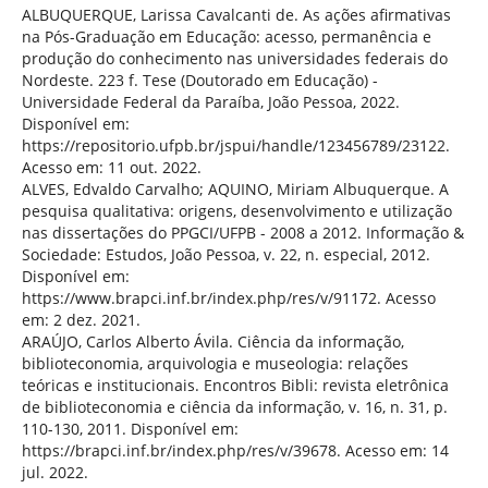
ALBUQUERQUE, Larissa Cavalcanti de. As ações afirmativas
na Pós-Graduação em Educação: acesso, permanência e
produção do conhecimento nas universidades federais do
Nordeste. 223 f. Tese (Doutorado em Educação) -
Universidade Federal da Paraíba, João Pessoa, 2022.
Disponível em:
https://repositorio.ufpb.br/jspui/handle/123456789/23122.
Acesso em: 11 out. 2022.
ALVES, Edvaldo Carvalho; AQUINO, Miriam Albuquerque. A
pesquisa qualitativa: origens, desenvolvimento e utilização
nas dissertações do PPGCI/UFPB - 2008 a 2012. Informação &
Sociedade: Estudos, João Pessoa, v. 22, n. especial, 2012.
Disponível em:
https://www.brapci.inf.br/index.php/res/v/91172. Acesso
em: 2 dez. 2021.
ARAÚJO, Carlos Alberto Ávila. Ciência da informação,
biblioteconomia, arquivologia e museologia: relações
teóricas e institucionais. Encontros Bibli: revista eletrônica
de biblioteconomia e ciência da informação, v. 16, n. 31, p.
110-130, 2011. Disponível em:
https://brapci.inf.br/index.php/res/v/39678. Acesso em: 14
jul. 2022.