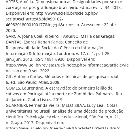
ARTES, Amélia. Dimensionando as Desigualdades por sexo e
cor/raça na pós-graduação brasileira. Educ. rev., v. 34, 2018.
Disponível em: http://www.scielo.br/scielo.php?
script=sci_arttext&pid=S0102-
46982018000100177&lng=pt&nrm=iso. Acesso em: 22 abr.
2020.
GARCIA, Joana Coeli Ribeiro; TARGINO, Maria das Graças;
DANTAS, Esdras Renan Farias. Conceito de
Responsabilidade Social da Ciência da Informação.
Informação & Informação, Londrina, v. 17, n. 1, p. 1-25,
jan./jun. 2012. ISSN 1981-8920. Disponível em:
http://www.uel.br/revistas/uel/index.php/informacao/article/vi
Acesso em: 9 set. 2022.
GIL, Antônio Carlos. Métodos e técnicas de pesquisa social.
6. ed. São Paulo: Atlas, 2008.
GOMES, Laurentino. A escravidão: do primeiro leilão de
cativos em Portugal até a morte de Zumbi dos Palmares. Rio
de Janeiro: Globo Livros, 2019.
GUARNIERI, Fernanda Vieira; MELO-SILVA, Lucy Leal. Cotas
universitárias no Brasil: análise de uma década de produção
científica. Psicologia escolar e educacional, São Paulo, v. 21,
n. 2, ago. 2017. Disponível em:
https://www.scielo.br/j/pee/a/4jyF7L8ncM6QTvKM3TzjdGj/?