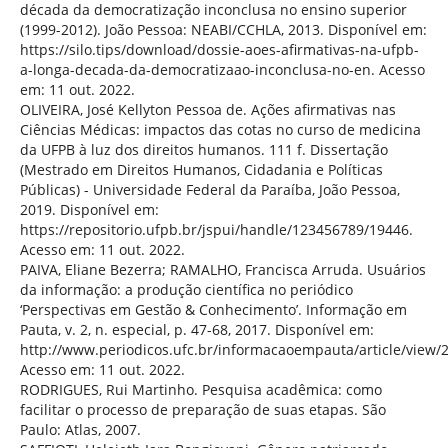
década da democratização inconclusa no ensino superior
(1999-2012). João Pessoa: NEABI/CCHLA, 2013. Disponível em:
https://silo.tips/download/dossie-aoes-afirmativas-na-ufpb-
a-longa-decada-da-democratizaao-inconclusa-no-en. Acesso
em: 11 out. 2022.
OLIVEIRA, José Kellyton Pessoa de. Ações afirmativas nas
Ciências Médicas: impactos das cotas no curso de medicina
da UFPB à luz dos direitos humanos. 111 f. Dissertação
(Mestrado em Direitos Humanos, Cidadania e Políticas
Públicas) - Universidade Federal da Paraíba, João Pessoa,
2019. Disponível em:
https://repositorio.ufpb.br/jspui/handle/123456789/19446.
Acesso em: 11 out. 2022.
PAIVA, Eliane Bezerra; RAMALHO, Francisca Arruda. Usuários
da informação: a produção científica no periódico
‘Perspectivas em Gestão & Conhecimento’. Informação em
Pauta, v. 2, n. especial, p. 47-68, 2017. Disponível em:
http://www.periodicos.ufc.br/informacaoempauta/article/view/
Acesso em: 11 out. 2022.
RODRIGUES, Rui Martinho. Pesquisa acadêmica: como
facilitar o processo de preparação de suas etapas. São
Paulo: Atlas, 2007.