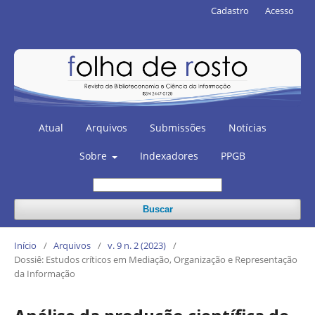
Cadastro
Acesso
Atual
Arquivos
Submissões
Notícias
Sobre
Indexadores
PPGB
Buscar
Início
/
Arquivos
/
v. 9 n. 2 (2023)
/
Dossiê: Estudos críticos em Mediação, Organização e Representação
da Informação