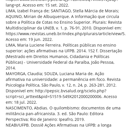
lang=pt. Acesso em: 15 set. 2022.
LIMA, Izabel França de; SANTIAGO, Stella Márcia de Morais;
AQUINO, Mirian de Albuquerque. A Informação que circula
sobre a Política de Cotas no Ensino Superior. Plurais: Revista
Multidisciplinar da UNEB, v. 1, p. 76-91, 2010. Disponível em:
https://www.revistas.uneb.br/index.php/plurais/article/view/5.
Acesso em: 19 jun. 2022.
LIMA, Maria Luciene Ferreira. Políticas públicas no ensino
superior: ações afirmativas na UFPB. 2014. 152 f. Dissertação
(Mestrado em Direitos Humanos, Cidadania e Políticas
Públicas) - Universidade Federal da Paraíba, João Pessoa,
2014.
MAYORGA, Claudia; SOUZA, Luciana Maria de. Ação
afirmativa na universidade: a permanência em foco. Revista
Psicologia Política, São Paulo, v. 12, n. 24, p. 263-281, 2012.
Disponível em: http://pepsic.bvsalud.org/scielo.php?
script=sci_arttext&pid=S1519-549X2012000200006. Acesso
em: 18 jul. 2022.
NASCIMENTO, Abdias. O quilombismo: documentos de uma
militância pan-africanista. 3. ed. São Paulo: Editora
Perspectiva; Rio de Janeiro: Ipeafro, 2019.
NEABI/UFPB. Dossiê Ações Afirmativas na UFPB: a longa