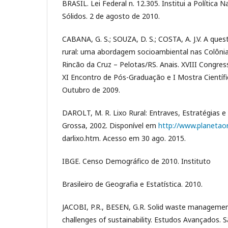
BRASIL. Lei Federal n. 12.305. Institui a Política 
Sólidos. 2 de agosto de 2010.
CABANA, G. S.; SOUZA, D. S.; COSTA, A. J.V. A que
rural: uma abordagem socioambiental nas Colôni
Rincão da Cruz – Pelotas/RS. Anais. XVIII Congress
XI Encontro de Pós-Graduação e I Mostra Científi
Outubro de 2009.
DAROLT, M. R. Lixo Rural: Entraves, Estratégias 
Grossa, 2002. Disponível em
http://www.planetao
darlixo.htm. Acesso em 30 ago. 2015.
IBGE. Censo Demográfico de 2010. Instituto
Brasileiro de Geografia e Estatística. 2010.
JACOBI, P.R., BESEN, G.R. Solid waste managemen
challenges of sustainability. Estudos Avançados. Sã