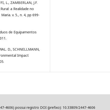
FI, L., ZAMBERLAN, J.F.
ural: a Realidade no
aria. v. 5., n. 4, pp 699-
esíduos de Equipamentos
011.
WAL. D., SCHNELLMANN,
vironmental Impact
05.
47-4606) possui registro DOI (prefixo): 10.33809/2447-4606