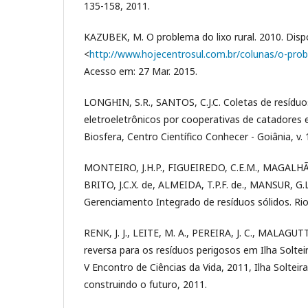
135-158, 2011.
KAZUBEK, M. O problema do lixo rural. 2010. Disp
<
http://www.hojecentrosul.com.br/colunas/o-probl
Acesso em: 27 Mar. 2015.
LONGHIN, S.R., SANTOS, C.J.C. Coletas de resídu
eletroeletrônicos por cooperativas de catadores 
Biosfera, Centro Científico Conhecer - Goiânia, v. 1
MONTEIRO, J.H.P., FIGUEIREDO, C.E.M., MAGALHÃES
BRITO, J.C.X. de, ALMEIDA, T.P.F. de., MANSUR, G.
Gerenciamento Integrado de resíduos sólidos. Rio
RENK, J. J., LEITE, M. A., PEREIRA, J. C., MALAGUTT
reversa para os resíduos perigosos em Ilha Solteira
V Encontro de Ciências da Vida, 2011, Ilha Solteir
construindo o futuro, 2011.