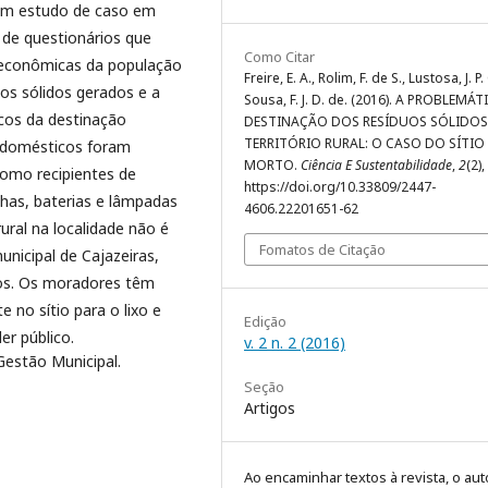
 um estudo de caso em
 de questionários que
Como Citar
oeconômicas da população
Freire, E. A., Rolim, F. de S., Lustosa, J. P.
uos sólidos gerados e a
Sousa, F. J. D. de. (2016). A PROBLEMÁ
cos da destinação
DESTINAÇÃO DOS RESÍDUOS SÓLIDO
TERRITÓRIO RURAL: O CASO DO SÍTIO
e domésticos foram
MORTO.
Ciência E Sustentabilidade
,
2
(2),
como recipientes de
https://doi.org/10.33809/2447-
lhas, baterias e lâmpadas
4606.22201651-62
ural na localidade não é
Fomatos de Citação
unicipal de Cajazeiras,
uos. Os moradores têm
 no sítio para o lixo e
Edição
r público.
v. 2 n. 2 (2016)
 Gestão Municipal.
Seção
Artigos
Ao encaminhar textos à revista, o aut