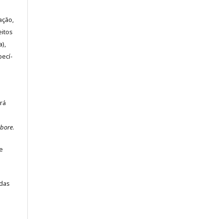
ação,
itos
a),
pecí­
rá
abore
.
e
idas