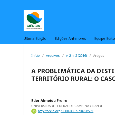
Última Edição
Edições Anteriores
Equipe Edito
Início
/
Arquivos
/
v. 2 n. 2 (2016)
/
Artigos
A PROBLEMÁTICA DA DEST
TERRITÓRIO RURAL: O CAS
Eder Almeida Freire
UNIVERSIDADE FEDERAL DE CAMPINA GRANDE
http://orcid.org/0000-0002-7048-857X