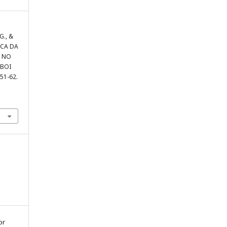
 G., &
TICA DA
S NO
 BOI
 51-62.
or