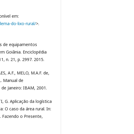
onível em:
ema-do-lixo-rural/
>.
os de equipamentos
em Goiânia. Enciclopédia
1, n. 21, p. 2997. 2015.
, A.F., MELO, M.A.F. de,
L. Manual de
 de Janeiro: IBAM, 2001.
I, G. Aplicação da logística
: O caso da área rural. In:
a. Fazendo o Presente,