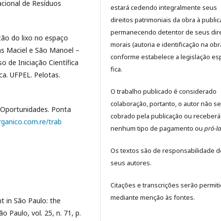
Nacional de Resíduos
estará cedendo integralmente seus
direitos patrimoniais da obra à public
permanecendo detentor de seus dire
stão do lixo no espaço
morais (autoria e identificação na obr
as Maciel e São Manoel –
conforme estabelece a legislação es
o de Iniciação Científica
fica.
ca. UFPEL. Pelotas.
O trabalho publicado é considerado
colaboração, portanto, o autor não se
e Oportunidades. Ponta
cobrado pela publicação ou receberá
rganico.com.re/trab
nenhum tipo de pagamento ou
pró-l
Os textos são de responsabilidade d
seus autores.
Citações e transcrições serão permit
mediante menção às fontes.
t in São Paulo: the
o Paulo, vol. 25, n. 71, p.