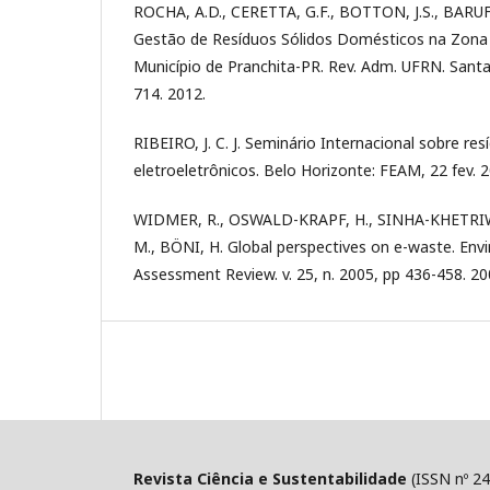
ROCHA, A.D., CERETTA, G.F., BOTTON, J.S., BARUF
Gestão de Resíduos Sólidos Domésticos na Zona R
Município de Pranchita-PR. Rev. Adm. UFRN. Santa M
714. 2012.
RIBEIRO, J. C. J. Seminário Internacional sobre r
eletroeletrônicos. Belo Horizonte: FEAM, 22 fev. 2
WIDMER, R., OSWALD-KRAPF, H., SINHA-KHETRI
M., BÖNI, H. Global perspectives on e-waste. En
Assessment Review. v. 25, n. 2005, pp 436-458. 20
Revista Ciência e Sustentabilidade
(ISSN nº 24