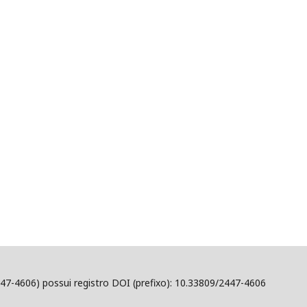
47-4606) possui registro DOI (prefixo): 10.33809/2447-4606