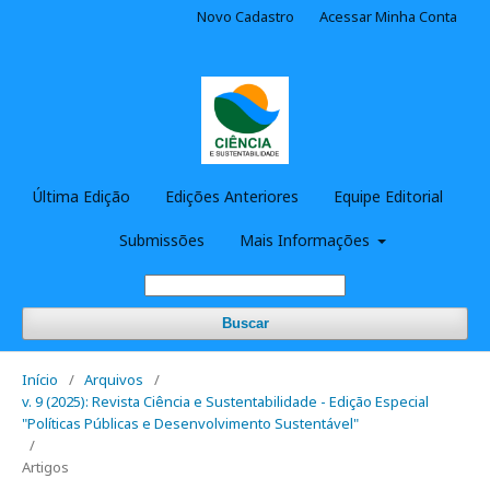
Novo Cadastro
Acessar Minha Conta
Última Edição
Edições Anteriores
Equipe Editorial
Submissões
Mais Informações
Buscar
Início
/
Arquivos
/
v. 9 (2025): Revista Ciência e Sustentabilidade - Edição Especial
"Políticas Públicas e Desenvolvimento Sustentável"
/
Artigos