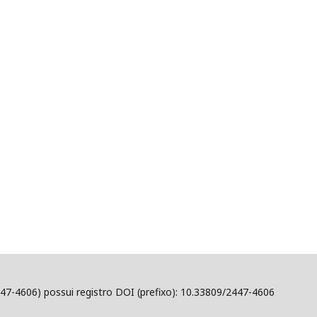
47-4606) possui registro DOI (prefixo): 10.33809/2447-4606