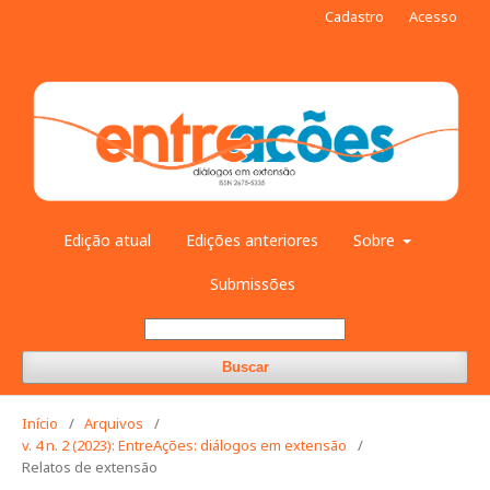
Cadastro
Acesso
Edição atual
Edições anteriores
Sobre
Submissões
Buscar
Início
/
Arquivos
/
v. 4 n. 2 (2023): EntreAções: diálogos em extensão
/
Relatos de extensão