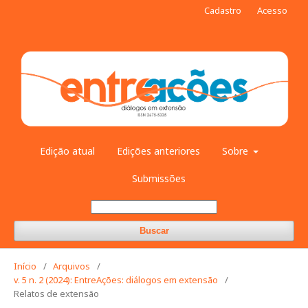
Cadastro
Acesso
Edição atual
Edições anteriores
Sobre
Submissões
Buscar
Início
/
Arquivos
/
v. 5 n. 2 (2024): EntreAções: diálogos em extensão
/
Relatos de extensão