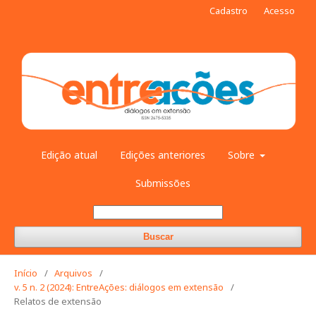
Cadastro
Acesso
Edição atual
Edições anteriores
Sobre
Submissões
Buscar
Início
/
Arquivos
/
v. 5 n. 2 (2024): EntreAções: diálogos em extensão
/
Relatos de extensão