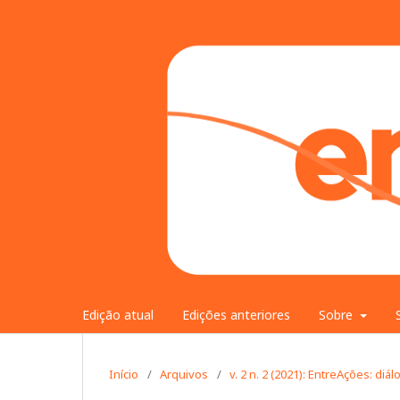
Edição atual
Edições anteriores
Sobre
Início
/
Arquivos
/
v. 2 n. 2 (2021): EntreAções: di