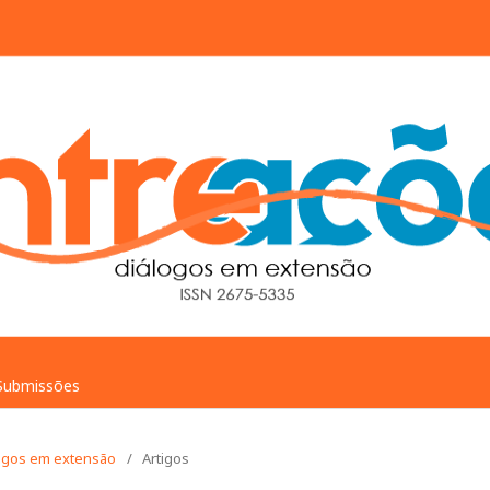
Submissões
álogos em extensão
/
Artigos