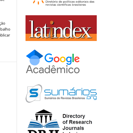
ção
abalho
blicar