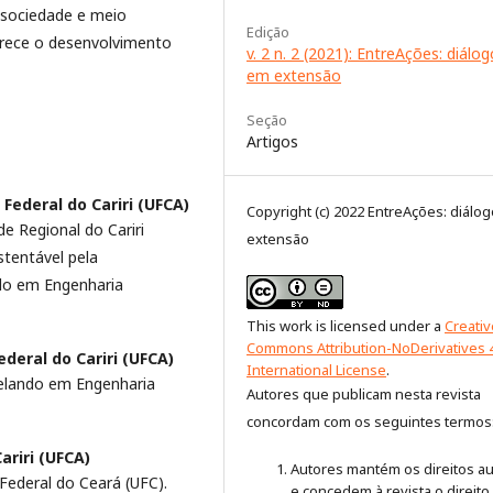
 sociedade e meio
Edição
orece o desenvolvimento
v. 2 n. 2 (2021): EntreAções: diálo
em extensão
Seção
Artigos
Federal do Cariri (UFCA)
Copyright (c) 2022 EntreAções: diálo
e Regional do Cariri
extensão
tentável pela
ndo em Engenharia
This work is licensed under a
Creativ
Commons Attribution-NoDerivatives 
deral do Cariri (UFCA)
International License
.
relando em Engenharia
Autores que publicam nesta revista
concordam com os seguintes termos
ariri (UFCA)
Autores mantém os direitos au
Federal do Ceará (UFC).
e concedem à revista o direito