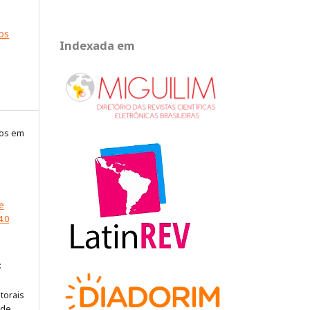
gos
Indexada em
gos em
e
4.0
:
torais
 de