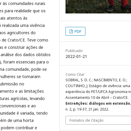
r às comunidades rurais
es para realidade que os
ais atentos às
 realizada uma vivência
PDF
aos agricultores do
io de Crato/CE. Teve como
s e construir ações de
Publicado
análise dos dados obtidos
2022-01-21
), foram essenciais para o
o na comunidade, pode-se
Como Citar
mulheres se tornaram
SOBRAL, S. D. C.; NASCIMENTO, E. O.;
submissão no
COUTINHO, J. Estágio de vivência: uma
amento e as limitações
experiência do PET/UFCA Agronomia n
Assentamento 10 de Abril – Crato/CE.
uras agrícolas, levando
EntreAções: diálogos em extensão
convencionais e ao
n. 2, p. 19-37, 21 jan. 2022.
nidade é variada, tendo
além de uma horta
Fomatos de Citação
s podem contribuir e