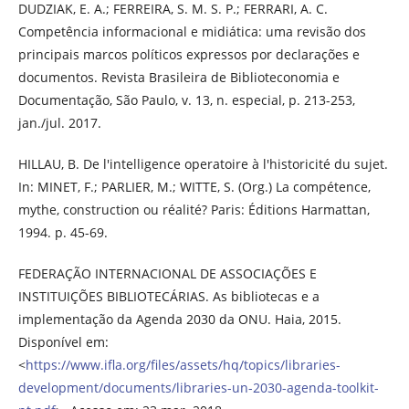
DUDZIAK, E. A.; FERREIRA, S. M. S. P.; FERRARI, A. C.
Competência informacional e midiática: uma revisão dos
principais marcos políticos expressos por declarações e
documentos. Revista Brasileira de Biblioteconomia e
Documentação, São Paulo, v. 13, n. especial, p. 213-253,
jan./jul. 2017.
HILLAU, B. De l'intelligence operatoire à l'historicité du sujet.
In: MINET, F.; PARLIER, M.; WITTE, S. (Org.) La compétence,
mythe, construction ou réalité? Paris: Éditions Harmattan,
1994. p. 45-69.
FEDERAÇÃO INTERNACIONAL DE ASSOCIAÇÕES E
INSTITUIÇÕES BIBLIOTECÁRIAS. As bibliotecas e a
implementação da Agenda 2030 da ONU. Haia, 2015.
Disponível em:
<
https://www.ifla.org/files/assets/hq/topics/libraries-
development/documents/libraries-un-2030-agenda-toolkit-