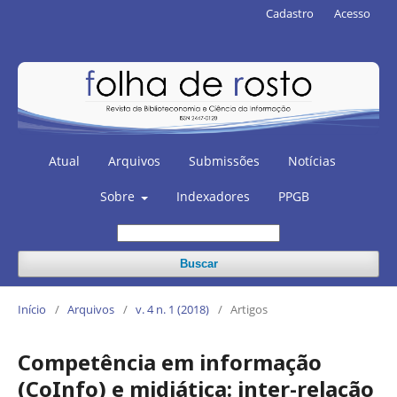
Cadastro
Acesso
Atual
Arquivos
Submissões
Notícias
Sobre
Indexadores
PPGB
Buscar
Início
/
Arquivos
/
v. 4 n. 1 (2018)
/
Artigos
Competência em informação
(CoInfo) e midiática: inter-relação