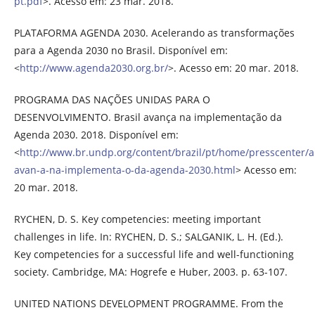
pt.pdf
>. Acesso em: 23 mar. 2018.
PLATAFORMA AGENDA 2030. Acelerando as transformações
para a Agenda 2030 no Brasil. Disponível em:
<
http://www.agenda2030.org.br/
>. Acesso em: 20 mar. 2018.
PROGRAMA DAS NAÇÕES UNIDAS PARA O
DESENVOLVIMENTO. Brasil avança na implementação da
Agenda 2030. 2018. Disponível em:
<
http://www.br.undp.org/content/brazil/pt/home/presscenter/ar
avan-a-na-implementa-o-da-agenda-2030.html
> Acesso em:
20 mar. 2018.
RYCHEN, D. S. Key competencies: meeting important
challenges in life. In: RYCHEN, D. S.; SALGANIK, L. H. (Ed.).
Key competencies for a successful life and well-functioning
society. Cambridge, MA: Hogrefe e Huber, 2003. p. 63-107.
UNITED NATIONS DEVELOPMENT PROGRAMME. From the