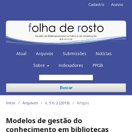
Cadastro
Acesso
Atual
Arquivos
Submissões
Notícias
Sobre
Indexadores
PPGB
Buscar
Início
/
Arquivos
/
v. 5 n. 2 (2019)
/
Artigos
Modelos de gestão do
conhecimento em bibliotecas