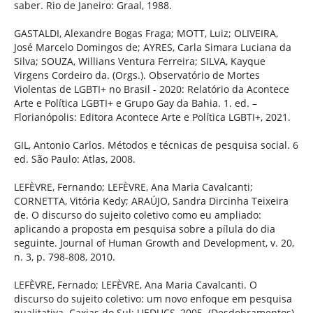
saber. Rio de Janeiro: Graal, 1988.
GASTALDI, Alexandre Bogas Fraga; MOTT, Luiz; OLIVEIRA,
José Marcelo Domingos de; AYRES, Carla Simara Luciana da
Silva; SOUZA, Willians Ventura Ferreira; SILVA, Kayque
Virgens Cordeiro da. (Orgs.). Observatório de Mortes
Violentas de LGBTI+ no Brasil - 2020: Relatório da Acontece
Arte e Política LGBTI+ e Grupo Gay da Bahia. 1. ed. –
Florianópolis: Editora Acontece Arte e Política LGBTI+, 2021.
GIL, Antonio Carlos. Métodos e técnicas de pesquisa social. 6
ed. São Paulo: Atlas, 2008.
LEFÈVRE, Fernando; LEFÈVRE, Ana Maria Cavalcanti;
CORNETTA, Vitória Kedy; ARAÚJO, Sandra Dircinha Teixeira
de. O discurso do sujeito coletivo como eu ampliado:
aplicando a proposta em pesquisa sobre a pílula do dia
seguinte. Journal of Human Growth and Development, v. 20,
n. 3, p. 798-808, 2010.
LEFÈVRE, Fernado; LEFÈVRE, Ana Maria Cavalcanti. O
discurso do sujeito coletivo: um novo enfoque em pesquisa
qualitativa. Caxias do Sul: UEDUCS, 2005. (Desdobramentos).