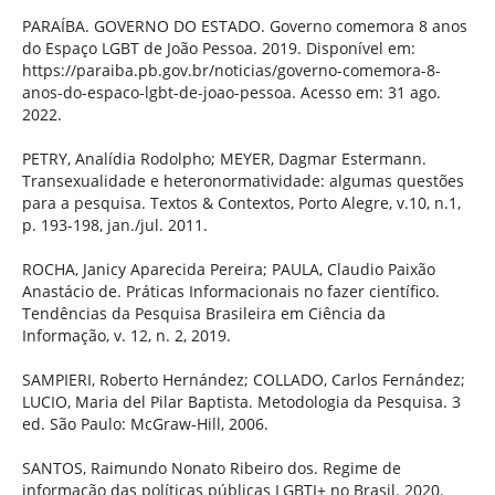
PARAÍBA. GOVERNO DO ESTADO. Governo comemora 8 anos
do Espaço LGBT de João Pessoa. 2019. Disponível em:
https://paraiba.pb.gov.br/noticias/governo-comemora-8-
anos-do-espaco-lgbt-de-joao-pessoa. Acesso em: 31 ago.
2022.
PETRY, Analídia Rodolpho; MEYER, Dagmar Estermann.
Transexualidade e heteronormatividade: algumas questões
para a pesquisa. Textos & Contextos, Porto Alegre, v.10, n.1,
p. 193-198, jan./jul. 2011.
ROCHA, Janicy Aparecida Pereira; PAULA, Claudio Paixão
Anastácio de. Práticas Informacionais no fazer científico.
Tendências da Pesquisa Brasileira em Ciência da
Informação, v. 12, n. 2, 2019.
SAMPIERI, Roberto Hernández; COLLADO, Carlos Fernández;
LUCIO, Maria del Pilar Baptista. Metodologia da Pesquisa. 3
ed. São Paulo: McGraw-Hill, 2006.
SANTOS, Raimundo Nonato Ribeiro dos. Regime de
informação das políticas públicas LGBTI+ no Brasil. 2020.