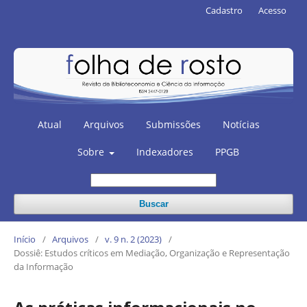
Cadastro
Acesso
Atual
Arquivos
Submissões
Notícias
Sobre
Indexadores
PPGB
Buscar
Início
/
Arquivos
/
v. 9 n. 2 (2023)
/
Dossiê: Estudos críticos em Mediação, Organização e Representação
da Informação