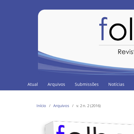
Atual
Arquivos
Submissões
Notícias
Início
/
Arquivos
/
v. 2 n. 2 (2016)