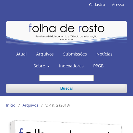
Cadastro
Acesso
Atual
Arquivos
Submissões
Notícias
Sobre
Indexadores
PPGB
Buscar
Início
/
Arquivos
/
v. 4 n. 2 (2018)