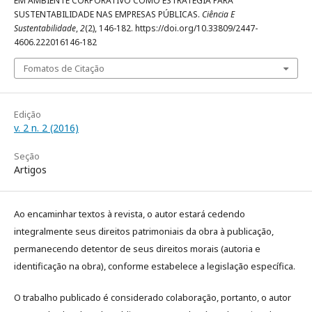
EM AMBIENTE CORPORATIVO COMO ESTRATÉGIA PARA
SUSTENTABILIDADE NAS EMPRESAS PÚBLICAS.
Ciência E
Sustentabilidade
,
2
(2), 146-182. https://doi.org/10.33809/2447-
4606.222016146-182
Fomatos de Citação
Edição
v. 2 n. 2 (2016)
Seção
Artigos
Ao encaminhar textos à revista, o autor estará cedendo
integralmente seus direitos patrimoniais da obra à publicação,
permanecendo detentor de seus direitos morais (autoria e
identificação na obra), conforme estabelece a legislação especí­fica.
O trabalho publicado é considerado colaboração, portanto, o autor