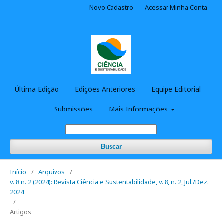
Novo Cadastro
Acessar Minha Conta
Última Edição
Edições Anteriores
Equipe Editorial
Submissões
Mais Informações
Buscar
Início
/
Arquivos
/
v. 8 n. 2 (2024): Revista Ciência e Sustentabilidade, v. 8, n. 2, Jul./Dez.
2024
/
Artigos