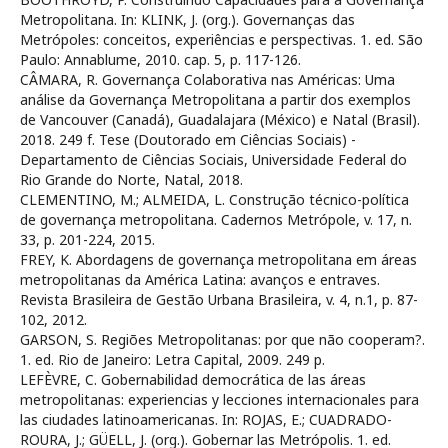
Metropolitana. In: KLINK, J. (org.). Governanças das
Metrópoles: conceitos, experiências e perspectivas. 1. ed. São
Paulo: Annablume, 2010. cap. 5, p. 117-126.
CÂMARA, R. Governança Colaborativa nas Américas: Uma
análise da Governança Metropolitana a partir dos exemplos
de Vancouver (Canadá), Guadalajara (México) e Natal (Brasil).
2018. 249 f. Tese (Doutorado em Ciências Sociais) -
Departamento de Ciências Sociais, Universidade Federal do
Rio Grande do Norte, Natal, 2018.
CLEMENTINO, M.; ALMEIDA, L. Construção técnico-política
de governança metropolitana. Cadernos Metrópole, v. 17, n.
33, p. 201-224, 2015.
FREY, K. Abordagens de governança metropolitana em áreas
metropolitanas da América Latina: avanços e entraves.
Revista Brasileira de Gestão Urbana Brasileira, v. 4, n.1, p. 87-
102, 2012.
GARSON, S. Regiões Metropolitanas: por que não cooperam?.
1. ed. Rio de Janeiro: Letra Capital, 2009. 249 p.
LEFÈVRE, C. Gobernabilidad democrática de las áreas
metropolitanas: experiencias y lecciones internacionales para
las ciudades latinoamericanas. In: ROJAS, E.; CUADRADO-
ROURA, J.; GÜELL, J. (org.). Gobernar las Metrópolis. 1. ed.