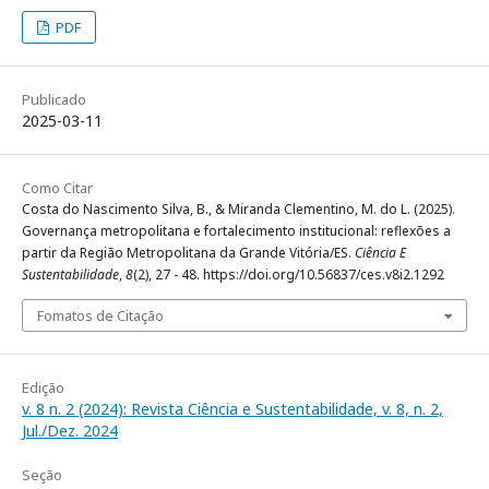
PDF
Publicado
2025-03-11
Como Citar
Costa do Nascimento Silva, B., & Miranda Clementino, M. do L. (2025).
Governança metropolitana e fortalecimento institucional: reflexões a
partir da Região Metropolitana da Grande Vitória/ES.
Ciência E
Sustentabilidade
,
8
(2), 27 - 48. https://doi.org/10.56837/ces.v8i2.1292
Fomatos de Citação
Edição
v. 8 n. 2 (2024): Revista Ciência e Sustentabilidade, v. 8, n. 2,
Jul./Dez. 2024
Seção