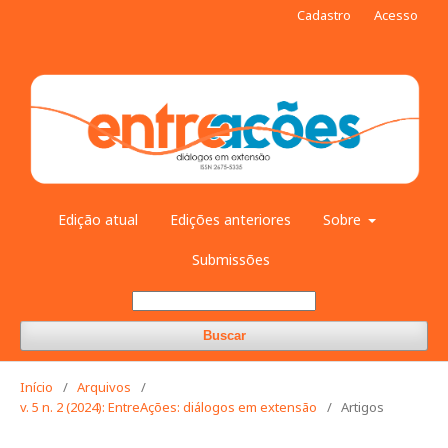
Cadastro
Acesso
Edição atual
Edições anteriores
Sobre
Submissões
Buscar
Início
/
Arquivos
/
v. 5 n. 2 (2024): EntreAções: diálogos em extensão
/
Artigos