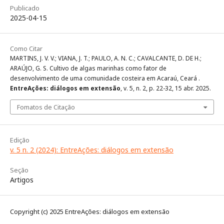
Publicado
2025-04-15
Como Citar
MARTINS, J. V. V.; VIANA, J. T.; PAULO, A. N. C.; CAVALCANTE, D. DE H.;
ARAÚJO, G. S. Cultivo de algas marinhas como fator de
desenvolvimento de uma comunidade costeira em Acaraú, Ceará .
EntreAções: diálogos em extensão
, v. 5, n. 2, p. 22-32, 15 abr. 2025.
Fomatos de Citação
Edição
v. 5 n. 2 (2024): EntreAções: diálogos em extensão
Seção
Artigos
Copyright (c) 2025 EntreAções: diálogos em extensão