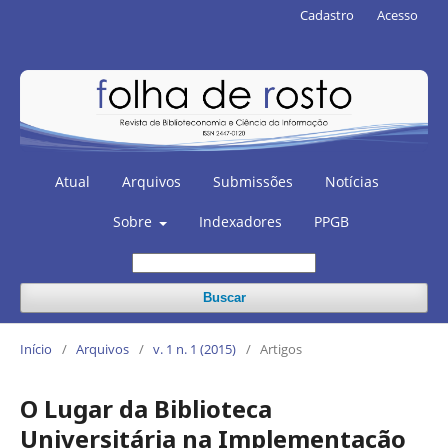
Cadastro
Acesso
Atual
Arquivos
Submissões
Notícias
Sobre
Indexadores
PPGB
Buscar
Início
/
Arquivos
/
v. 1 n. 1 (2015)
/
Artigos
O Lugar da Biblioteca
Universitária na Implementação