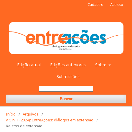
Cadastro
Acesso
Edição atual
Edições anteriores
Sobre
Submissões
Buscar
Início
/
Arquivos
/
v. 5 n. 1 (2024): EntreAções: diálogos em extensão
/
Relatos de extensão