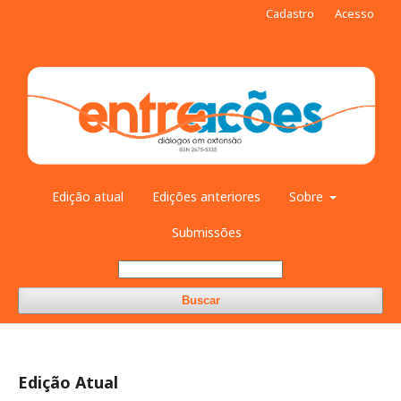
Cadastro
Acesso
Edição atual
Edições anteriores
Sobre
Submissões
Buscar
Edição Atual